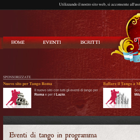
Utilizzando il nostro sito web, si acconsente all'us
Balla Tango
SPONSORIZZATE
Nuovo sito per Tango Roma
Ballare il Tango a M
Il nuovo sito con tutti gli eventi di tango per
Sco
Roma
e per il
Lazio
.
Mil