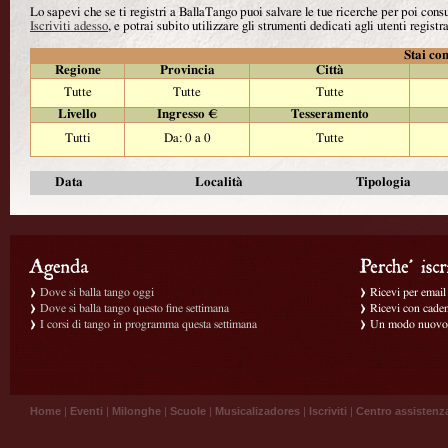
Lo sapevi che se ti registri a BallaTango puoi salvare le tue ricerche per poi con
Iscriviti adesso
, e potrai subito utilizzare gli strumenti dedicati agli utenti registra
Stai con
Regione
Provincia
Città
Tutte
Tutte
Tutte
Livello
Ingresso €
Tesseramento
Tutti
Da: 0 a 0
Tutte
Data
Località
Tipologia
Dove si balla tango oggi
Ricevi per email g
Dove si balla tango questo fine settimana
Ricevi con caden
I corsi di tango in programma questa settimana
Un modo nuovo p
Home
|
Eventi
|
Milonghe
|
Scuole
|
Musicalizadores
|
Iscriviti
|
Centro assistenz