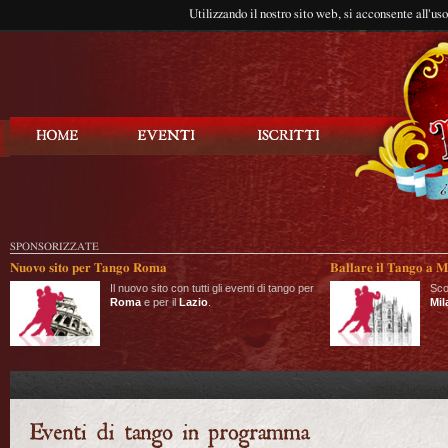
Utilizzando il nostro sito web, si acconsente all'us
Balla Tango
SPONSORIZZATE
Nuovo sito per Tango Roma
Ballare il Tango a M
Il nuovo sito con tutti gli eventi di tango per
Sco
Roma
e per il
Lazio
.
Mil