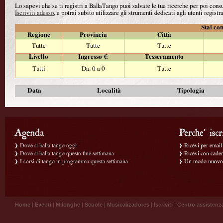
Lo sapevi che se ti registri a BallaTango puoi salvare le tue ricerche per poi con
Iscriviti adesso
, e potrai subito utilizzare gli strumenti dedicati agli utenti registra
Stai con
Regione
Provincia
Città
Tutte
Tutte
Tutte
Livello
Ingresso €
Tesseramento
Tutti
Da: 0 a 0
Tutte
Data
Località
Tipologia
Dove si balla tango oggi
Ricevi per email g
Dove si balla tango questo fine settimana
Ricevi con caden
I corsi di tango in programma questa settimana
Un modo nuovo p
Home
|
Eventi
|
Milonghe
|
Scuole
|
Musicalizadores
|
Iscriviti
|
Centro assistenz