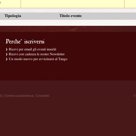
e
Tipologia
Titolo evento
Ricevi per email gli eventi inseriti
Ricevi con cadenza le nostre Newsletter
Un modo nuovo per avvicinarsi al Tango
ti
|
Centro assistenza
|
Contatti
® 