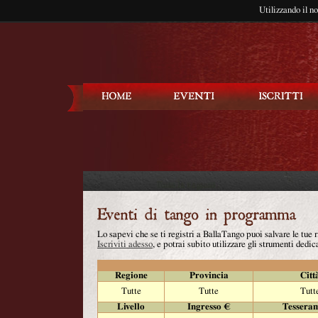
Utilizzando il n
Balla Tango
Lo sapevi che se ti registri a BallaTango puoi salvare le tue
Iscriviti adesso
, e potrai subito utilizzare gli strumenti dedica
Regione
Provincia
Citt
Tutte
Tutte
Tutt
Livello
Ingresso €
Tessera