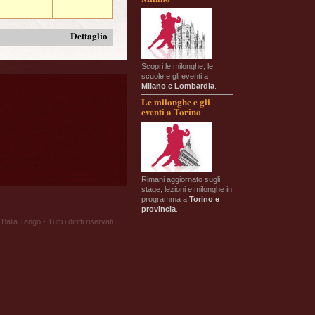
Dettaglio
Scopri le milonghe, le
scuole e gli eventi a
Milano e Lombardia
.
Le milonghe e gli
eventi a Torino
Rimani aggiornato sugli
stage, lezioni e milonghe in
programma a
Torino e
provincia
.
Balla Tango - Tutti i diritti riservati