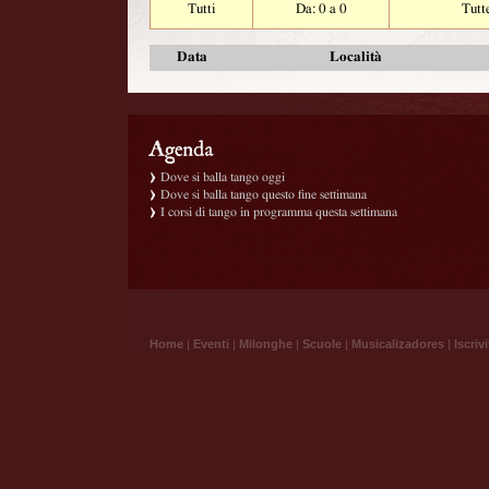
Tutti
Da: 0 a 0
Tutt
Data
Località
Dove si balla tango oggi
Dove si balla tango questo fine settimana
I corsi di tango in programma questa settimana
Home
|
Eventi
|
Milonghe
|
Scuole
|
Musicalizadores
|
Iscrivi