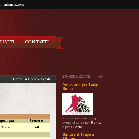
so?
ri informazioni
oppure
Iscriviti
SPONSORIZZATE
Ti trovi in
Home
»
Eventi
Nuovo sito per Tango
Roma
Il nuovo sito con tutti gli
ipologia
Genere
eventi di tango per
Roma
e per il
Lazio
.
Tutte
Tutti
Ballare il Tango a
Milano