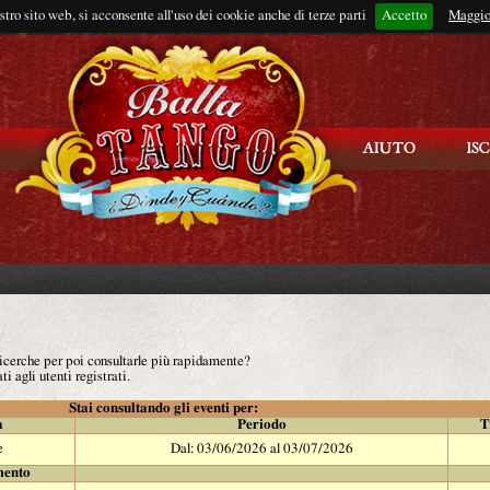
ostro sito web, si acconsente all'uso dei cookie anche di terze parti
Accetto
Rimani connes
Maggio
 ricerche per poi consultarle più rapidamente?
ti agli utenti registrati.
Stai consultando gli eventi per:
à
Periodo
T
e
Dal: 03/06/2026 al 03/07/2026
mento