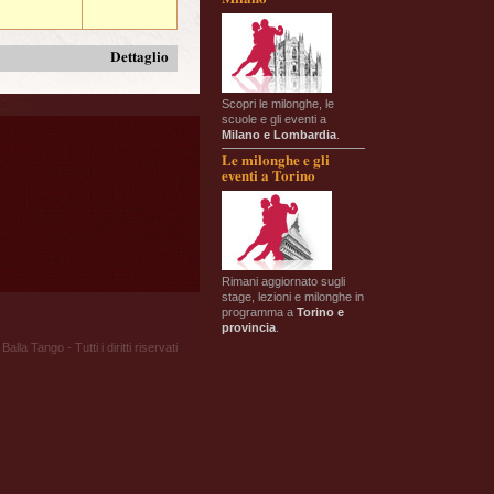
Dettaglio
Scopri le milonghe, le
scuole e gli eventi a
Milano e Lombardia
.
Le milonghe e gli
eventi a Torino
Rimani aggiornato sugli
stage, lezioni e milonghe in
programma a
Torino e
provincia
.
Balla Tango - Tutti i diritti riservati