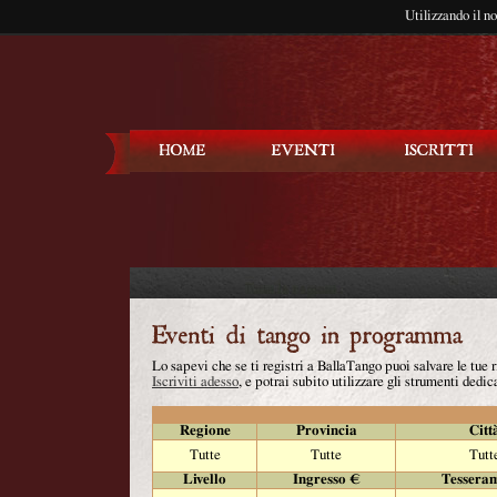
Utilizzando il n
Balla Tango
Lo sapevi che se ti registri a BallaTango puoi salvare le tue
Iscriviti adesso
, e potrai subito utilizzare gli strumenti dedica
Regione
Provincia
Citt
Tutte
Tutte
Tutt
Livello
Ingresso €
Tessera