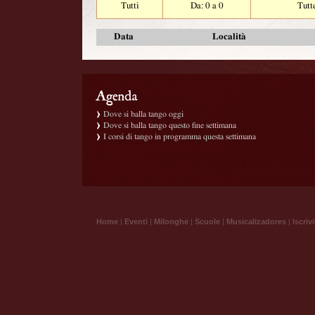
Tutti
Da: 0 a 0
Tutt
Data
Località
Dove si balla tango oggi
Dove si balla tango questo fine settimana
I corsi di tango in programma questa settimana
Home
|
Eventi
|
Milonghe
|
Scuole
|
Musicalizadores
|
Iscrivi