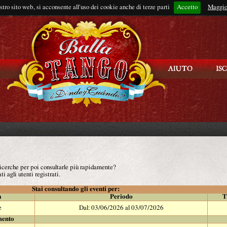
ostro sito web, si acconsente all'uso dei cookie anche di terze parti
Accetto
Rimani connes
Maggio
 ricerche per poi consultarle più rapidamente?
ti agli utenti registrati.
Stai consultando gli eventi per:
à
Periodo
T
e
Dal: 03/06/2026 al 03/07/2026
mento