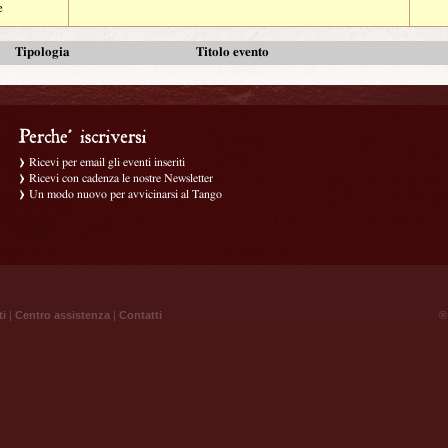
e
Tipologia
Titolo evento
Ricevi per email gli eventi inseriti
Ricevi con cadenza le nostre Newsletter
Un modo nuovo per avvicinarsi al Tango
ti
|
Centro assistenza
|
Contatti
® 