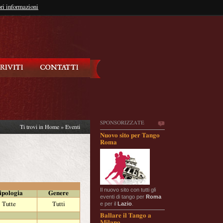
so?
ri informazioni
oppure
Iscriviti
SPONSORIZZATE
Ti trovi in
Home
»
Eventi
Nuovo sito per Tango
Roma
Il nuovo sito con tutti gli
ipologia
Genere
eventi di tango per
Roma
e per il
Lazio
.
Tutte
Tutti
Ballare il Tango a
Milano