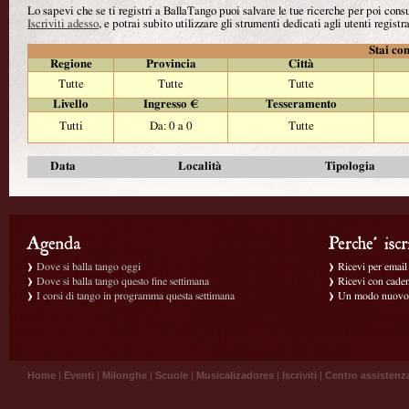
Lo sapevi che se ti registri a BallaTango puoi salvare le tue ricerche per poi con
Iscriviti adesso
, e potrai subito utilizzare gli strumenti dedicati agli utenti registra
Stai con
Regione
Provincia
Città
Tutte
Tutte
Tutte
Livello
Ingresso €
Tesseramento
Tutti
Da: 0 a 0
Tutte
Data
Località
Tipologia
Dove si balla tango oggi
Ricevi per email g
Dove si balla tango questo fine settimana
Ricevi con caden
I corsi di tango in programma questa settimana
Un modo nuovo p
Home
|
Eventi
|
Milonghe
|
Scuole
|
Musicalizadores
|
Iscriviti
|
Centro assistenz