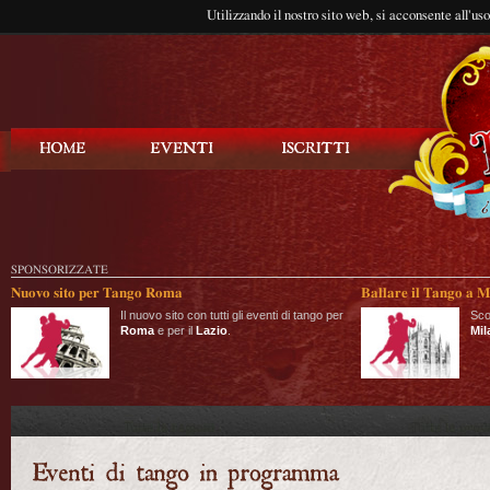
Utilizzando il nostro sito web, si acconsente all'us
Balla Tango
SPONSORIZZATE
Nuovo sito per Tango Roma
Ballare il Tango a M
Il nuovo sito con tutti gli eventi di tango per
Sco
Roma
e per il
Lazio
.
Mil