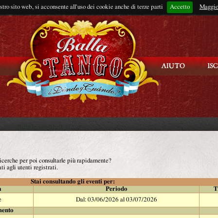
ostro sito web, si acconsente all'uso dei cookie anche di terze parti
Accetto
Rimani connes
Maggio
 ricerche per poi consultarle più rapidamente?
ti agli utenti registrati.
Stai consultando gli eventi per:
à
Periodo
T
e
Dal: 03/06/2026 al 03/07/2026
mento