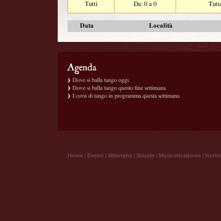
Tutti
Da: 0 a 0
Tutt
Data
Località
Dove si balla tango oggi
Dove si balla tango questo fine settimana
I corsi di tango in programma questa settimana
Home
|
Eventi
|
Milonghe
|
Scuole
|
Musicalizadores
|
Iscrivi