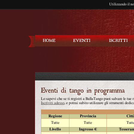
Utilizzando il n
Balla Tango
Lo sapevi che se ti registri a BallaTango puoi salvare le tue
Iscriviti adesso
, e potrai subito utilizzare gli strumenti dedica
Regione
Provincia
Citt
Tutte
Tutte
Tutt
Livello
Ingresso €
Tessera