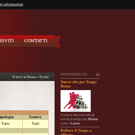
so?
ri informazioni
oppure
Iscriviti
SPONSORIZZATE
Ti trovi in
Home
»
Eventi
Nuovo sito per Tango
Roma
Il nuovo sito con tutti gli
ipologia
Genere
eventi di tango per
Roma
e per il
Lazio
.
Tutte
Tutti
Ballare il Tango a
Milano