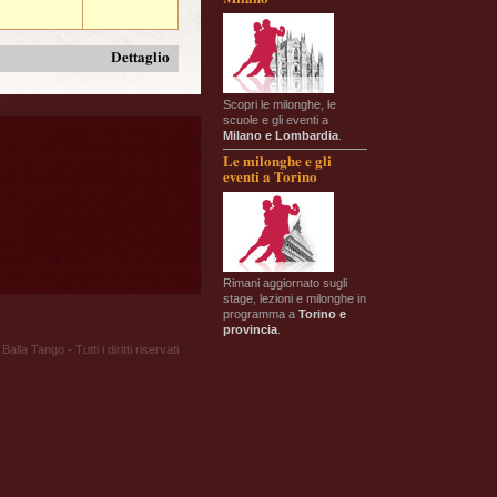
Dettaglio
Scopri le milonghe, le
scuole e gli eventi a
Milano e Lombardia
.
Le milonghe e gli
eventi a Torino
Rimani aggiornato sugli
stage, lezioni e milonghe in
programma a
Torino e
provincia
.
Balla Tango - Tutti i diritti riservati