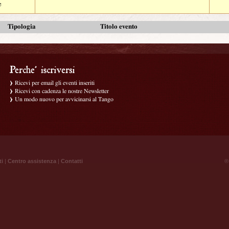
e
Tipologia
Titolo evento
Ricevi per email gli eventi inseriti
Ricevi con cadenza le nostre Newsletter
Un modo nuovo per avvicinarsi al Tango
ti
|
Centro assistenza
|
Contatti
® 