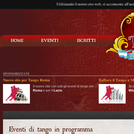
Utilizzando il nostro sito web, si acconsente all'us
Balla Tango
SPONSORIZZATE
Nuovo sito per Tango Roma
Ballare il Tango a M
Il nuovo sito con tutti gli eventi di tango per
Sco
Roma
e per il
Lazio
.
Mil