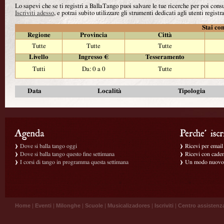
Lo sapevi che se ti registri a BallaTango puoi salvare le tue ricerche per poi con
Iscriviti adesso
, e potrai subito utilizzare gli strumenti dedicati agli utenti registra
Stai con
Regione
Provincia
Città
Tutte
Tutte
Tutte
Livello
Ingresso €
Tesseramento
Tutti
Da: 0 a 0
Tutte
Data
Località
Tipologia
Dove si balla tango oggi
Ricevi per email g
Dove si balla tango questo fine settimana
Ricevi con caden
I corsi di tango in programma questa settimana
Un modo nuovo p
Home
|
Eventi
|
Milonghe
|
Scuole
|
Musicalizadores
|
Iscriviti
|
Centro assistenz