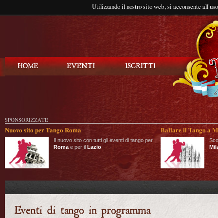
Utilizzando il nostro sito web, si acconsente all'us
Balla Tango
SPONSORIZZATE
Nuovo sito per Tango Roma
Ballare il Tango a M
Il nuovo sito con tutti gli eventi di tango per
Sco
Roma
e per il
Lazio
.
Mil