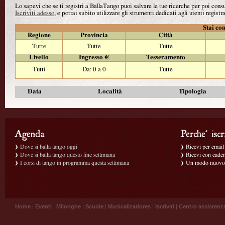
Lo sapevi che se ti registri a BallaTango puoi salvare le tue ricerche per poi con
Iscriviti adesso
, e potrai subito utilizzare gli strumenti dedicati agli utenti registra
Stai con
Regione
Provincia
Città
Tutte
Tutte
Tutte
Livello
Ingresso €
Tesseramento
Tutti
Da: 0 a 0
Tutte
Data
Località
Tipologia
Dove si balla tango oggi
Ricevi per email g
Dove si balla tango questo fine settimana
Ricevi con caden
I corsi di tango in programma questa settimana
Un modo nuovo p
Home
|
Eventi
|
Milonghe
|
Scuole
|
Musicalizadores
|
Iscriviti
|
Centro assistenz