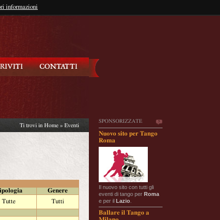
so?
ri informazioni
oppure
Iscriviti
SPONSORIZZATE
Ti trovi in
Home
»
Eventi
Nuovo sito per Tango
Roma
Il nuovo sito con tutti gli
ipologia
Genere
eventi di tango per
Roma
e per il
Lazio
.
Tutte
Tutti
Ballare il Tango a
Milano