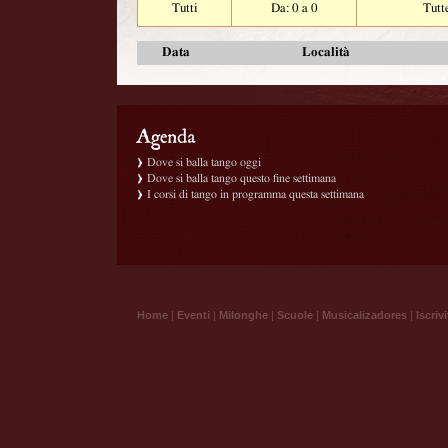
Tutti
Da: 0 a 0
Tutt
Data
Località
Dove si balla tango oggi
Dove si balla tango questo fine settimana
I corsi di tango in programma questa settimana
Home
|
Eventi
|
Milonghe
|
Scuole
|
Musicalizadores
|
Iscrivi