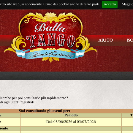
ostro sito web, si acconsente all'uso dei cookie anche di terze parti
Accetto
Rimani connes
Maggio
 ricerche per poi consultarle più rapidamente?
ti agli utenti registrati.
Stai consultando gli eventi per:
à
Periodo
T
e
Dal: 03/06/2026 al 03/07/2026
mento