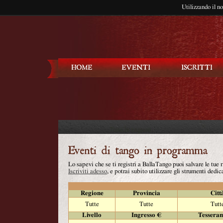
Utilizzando il n
Balla Tango
Lo sapevi che se ti registri a BallaTango puoi salvare le tue
Iscriviti adesso
, e potrai subito utilizzare gli strumenti dedica
Regione
Provincia
Citt
Tutte
Tutte
Tutt
Livello
Ingresso €
Tessera