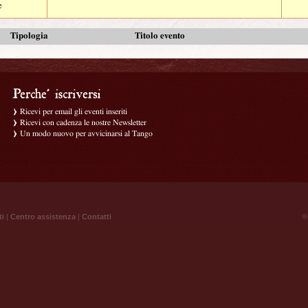
e
Tipologia
Titolo evento
Ricevi per email gli eventi inseriti
Ricevi con cadenza le nostre Newsletter
Un modo nuovo per avvicinarsi al Tango
ti
|
Centro assistenza
|
Contatti
® 