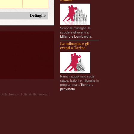
Dettaglio
Scopri le milonghe, le
scuole e gli eventi a
Milano e Lombardia
.
Le milonghe e gli
eventi a Torino
Rimani aggiornato sugli
stage, lezioni e milonghe in
programma a
Torino e
provincia
.
Balla Tango - Tutti i diritti riservati