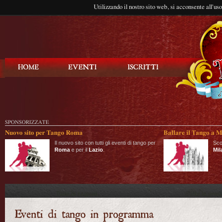
Utilizzando il nostro sito web, si acconsente all'us
Balla Tango
SPONSORIZZATE
Nuovo sito per Tango Roma
Ballare il Tango a M
Il nuovo sito con tutti gli eventi di tango per
Sco
Roma
e per il
Lazio
.
Mil