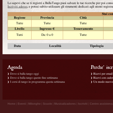
Lo sapevi che se ti registri a BallaTango puoi salvare le tue ricerche per poi con
Iscriviti adesso
, e potrai subito utilizzare gli strumenti dedicati agli utenti registra
Stai con
Regione
Provincia
Città
Tutte
Tutte
Tutte
Livello
Ingresso €
Tesseramento
Tutti
Da: 0 a 0
Tutte
Data
Località
Tipologia
Dove si balla tango oggi
Ricevi per email g
Dove si balla tango questo fine settimana
Ricevi con caden
I corsi di tango in programma questa settimana
Un modo nuovo p
Home
|
Eventi
|
Milonghe
|
Scuole
|
Musicalizadores
|
Iscriviti
|
Centro assistenz