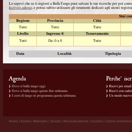
Lo sapevi che se ti registri a BallaTango puoi salvare le tue ricerche per poi con
Iscriviti adesso
, e potrai subito utilizzare gli strumenti dedicati agli utenti registra
Stai con
Regione
Provincia
Città
Tutte
Tutte
Tutte
Livello
Ingresso €
Tesseramento
Tutti
Da: 0 a 0
Tutte
Data
Località
Tipologia
Dove si balla tango oggi
Ricevi per email g
Dove si balla tango questo fine settimana
Ricevi con caden
I corsi di tango in programma questa settimana
Un modo nuovo p
Home
|
Eventi
|
Milonghe
|
Scuole
|
Musicalizadores
|
Iscriviti
|
Centro assistenz