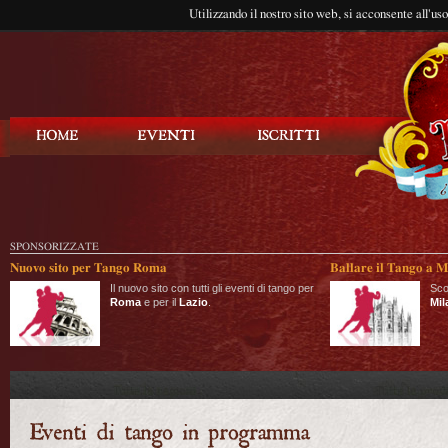
Utilizzando il nostro sito web, si acconsente all'us
Balla Tango
SPONSORIZZATE
Nuovo sito per Tango Roma
Ballare il Tango a M
Il nuovo sito con tutti gli eventi di tango per
Sco
Roma
e per il
Lazio
.
Mil