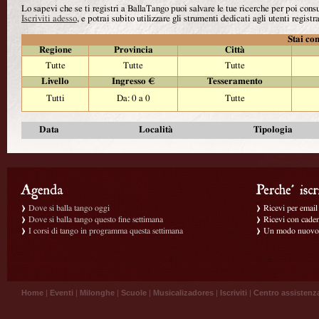
Lo sapevi che se ti registri a BallaTango puoi salvare le tue ricerche per poi con
Iscriviti adesso
, e potrai subito utilizzare gli strumenti dedicati agli utenti registra
Stai con
Regione
Provincia
Città
Tutte
Tutte
Tutte
Livello
Ingresso €
Tesseramento
Tutti
Da: 0 a 0
Tutte
Data
Località
Tipologia
Dove si balla tango oggi
Ricevi per email g
Dove si balla tango questo fine settimana
Ricevi con caden
I corsi di tango in programma questa settimana
Un modo nuovo p
Home
|
Eventi
|
Milonghe
|
Scuole
|
Musicalizadores
|
Iscriviti
|
Centro assistenz