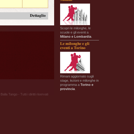
Dettaglio
Scopri le milonghe, le
scuole e gli eventi a
Milano e Lombardia
.
Le milonghe e gli
eventi a Torino
Rimani aggiornato sugli
stage, lezioni e milonghe in
programma a
Torino e
provincia
.
Balla Tango - Tutti i diritti riservati