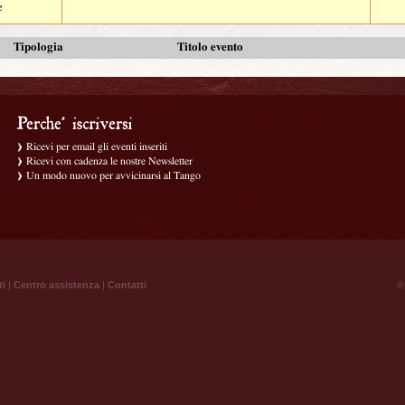
e
Tipologia
Titolo evento
Ricevi per email gli eventi inseriti
Ricevi con cadenza le nostre Newsletter
Un modo nuovo per avvicinarsi al Tango
ti
|
Centro assistenza
|
Contatti
® 