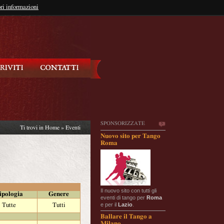
so?
ri informazioni
oppure
Iscriviti
SPONSORIZZATE
Ti trovi in
Home
»
Eventi
Nuovo sito per Tango
Roma
Il nuovo sito con tutti gli
ipologia
Genere
eventi di tango per
Roma
e per il
Lazio
.
Tutte
Tutti
Ballare il Tango a
Milano