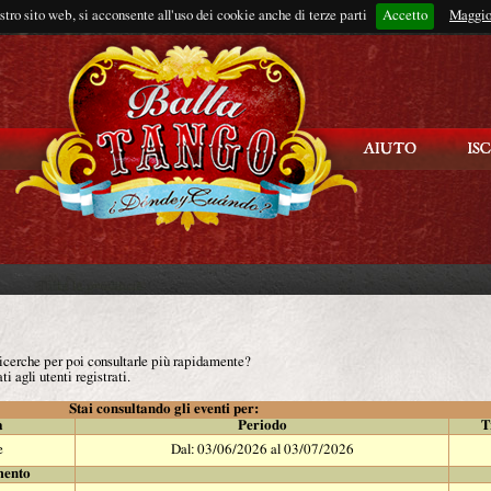
ostro sito web, si acconsente all'uso dei cookie anche di terze parti
Accetto
Rimani connes
Maggio
 ricerche per poi consultarle più rapidamente?
ti agli utenti registrati.
Stai consultando gli eventi per:
à
Periodo
T
e
Dal: 03/06/2026 al 03/07/2026
mento