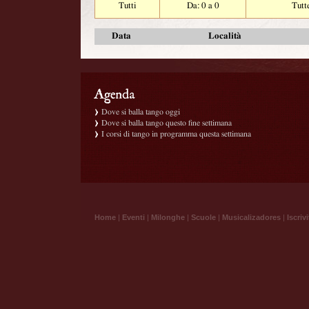
Tutti
Da: 0 a 0
Tutt
Data
Località
Dove si balla tango oggi
Dove si balla tango questo fine settimana
I corsi di tango in programma questa settimana
Home
|
Eventi
|
Milonghe
|
Scuole
|
Musicalizadores
|
Iscrivi