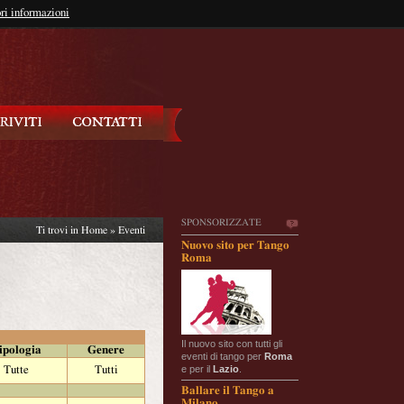
so?
ri informazioni
oppure
Iscriviti
SPONSORIZZATE
Ti trovi in
Home
»
Eventi
Nuovo sito per Tango
Roma
Il nuovo sito con tutti gli
ipologia
Genere
eventi di tango per
Roma
e per il
Lazio
.
Tutte
Tutti
Ballare il Tango a
Milano