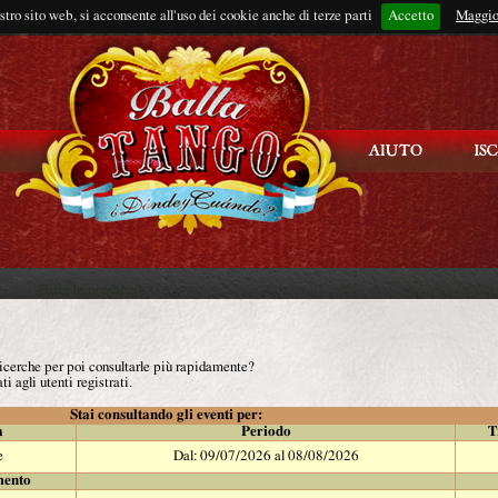
ostro sito web, si acconsente all'uso dei cookie anche di terze parti
Accetto
Rimani connes
Maggio
 ricerche per poi consultarle più rapidamente?
ti agli utenti registrati.
Stai consultando gli eventi per:
à
Periodo
T
e
Dal: 09/07/2026 al 08/08/2026
mento