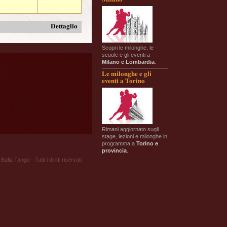
Dettaglio
Scopri le milonghe, le
scuole e gli eventi a
Milano e Lombardia
.
Le milonghe e gli
eventi a Torino
Rimani aggiornato sugli
stage, lezioni e milonghe in
programma a
Torino e
provincia
.
Balla Tango - Tutti i diritti riservati