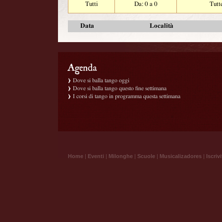
Tutti
Da: 0 a 0
Tutt
Data
Località
Dove si balla tango oggi
Dove si balla tango questo fine settimana
I corsi di tango in programma questa settimana
Home
|
Eventi
|
Milonghe
|
Scuole
|
Musicalizadores
|
Iscrivi