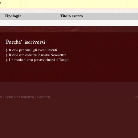
e
Tipologia
Titolo evento
Ricevi per email gli eventi inseriti
Ricevi con cadenza le nostre Newsletter
Un modo nuovo per avvicinarsi al Tango
ti
|
Centro assistenza
|
Contatti
® 