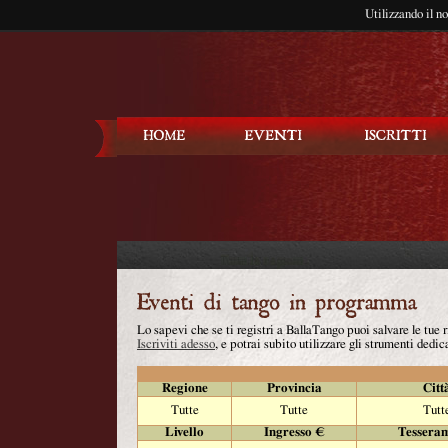
Utilizzando il n
Balla Tango
Lo sapevi che se ti registri a BallaTango puoi salvare le tue
Iscriviti adesso
, e potrai subito utilizzare gli strumenti dedica
Regione
Provincia
Citt
Tutte
Tutte
Tutt
Livello
Ingresso €
Tessera