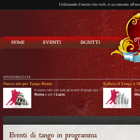
Utilizzando il nostro sito web, si acconsente all'us
Balla Tango
SPONSORIZZATE
Nuovo sito per Tango Roma
Ballare il Tango a M
Il nuovo sito con tutti gli eventi di tango per
Sco
Roma
e per il
Lazio
.
Mil