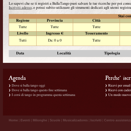
Lo sapevi che se ti registri a BallaTango puoi salvare le tue ricerche per poi con
Iscriviti adesso
, e potrai subito utilizzare gli strumenti dedicati agli utenti registra
Stai con
Regione
Provincia
Città
Tutte
Tutte
Tutte
Livello
Ingresso €
Tesseramento
Tutti
Da: 0 a 0
Tutte
Data
Località
Tipologia
Dove si balla tango oggi
Ricevi per email g
Dove si balla tango questo fine settimana
Ricevi con caden
I corsi di tango in programma questa settimana
Un modo nuovo p
Home
|
Eventi
|
Milonghe
|
Scuole
|
Musicalizadores
|
Iscriviti
|
Centro assistenz