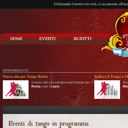
Utilizzando il nostro sito web, si acconsente all'us
Balla Tango
SPONSORIZZATE
Nuovo sito per Tango Roma
Ballare il Tango a M
Il nuovo sito con tutti gli eventi di tango per
Sco
Roma
e per il
Lazio
.
Mil