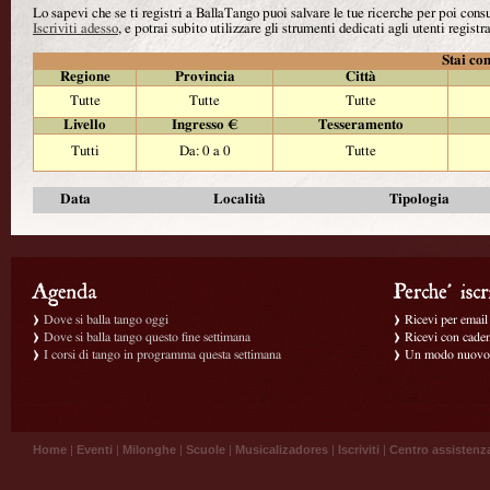
Lo sapevi che se ti registri a BallaTango puoi salvare le tue ricerche per poi con
Iscriviti adesso
, e potrai subito utilizzare gli strumenti dedicati agli utenti registra
Stai con
Regione
Provincia
Città
Tutte
Tutte
Tutte
Livello
Ingresso €
Tesseramento
Tutti
Da: 0 a 0
Tutte
Data
Località
Tipologia
Dove si balla tango oggi
Ricevi per email g
Dove si balla tango questo fine settimana
Ricevi con caden
I corsi di tango in programma questa settimana
Un modo nuovo p
Home
|
Eventi
|
Milonghe
|
Scuole
|
Musicalizadores
|
Iscriviti
|
Centro assistenz