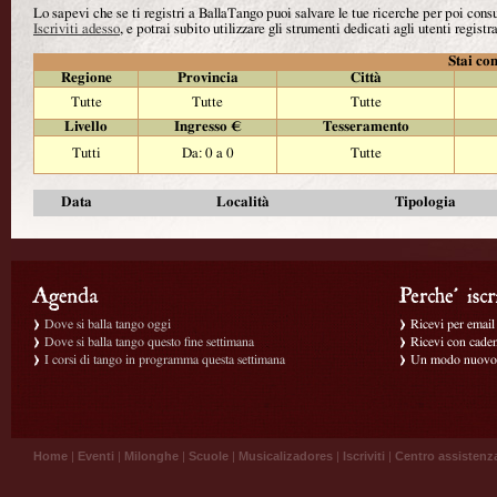
Lo sapevi che se ti registri a BallaTango puoi salvare le tue ricerche per poi con
Iscriviti adesso
, e potrai subito utilizzare gli strumenti dedicati agli utenti registra
Stai con
Regione
Provincia
Città
Tutte
Tutte
Tutte
Livello
Ingresso €
Tesseramento
Tutti
Da: 0 a 0
Tutte
Data
Località
Tipologia
Dove si balla tango oggi
Ricevi per email g
Dove si balla tango questo fine settimana
Ricevi con caden
I corsi di tango in programma questa settimana
Un modo nuovo p
Home
|
Eventi
|
Milonghe
|
Scuole
|
Musicalizadores
|
Iscriviti
|
Centro assistenz