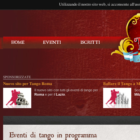
Utilizzando il nostro sito web, si acconsente all'us
Balla Tango
SPONSORIZZATE
Nuovo sito per Tango Roma
Ballare il Tango a M
Il nuovo sito con tutti gli eventi di tango per
Sco
Roma
e per il
Lazio
.
Mil