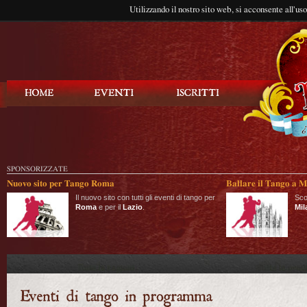
Utilizzando il nostro sito web, si acconsente all'us
Balla Tango
SPONSORIZZATE
Nuovo sito per Tango Roma
Ballare il Tango a M
Il nuovo sito con tutti gli eventi di tango per
Sco
Roma
e per il
Lazio
.
Mil