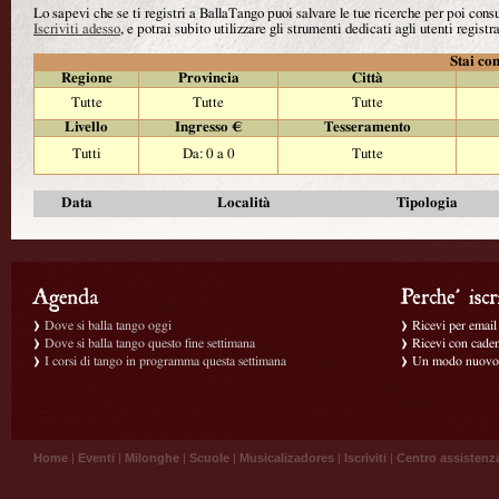
Lo sapevi che se ti registri a BallaTango puoi salvare le tue ricerche per poi con
Iscriviti adesso
, e potrai subito utilizzare gli strumenti dedicati agli utenti registra
Stai con
Regione
Provincia
Città
Tutte
Tutte
Tutte
Livello
Ingresso €
Tesseramento
Tutti
Da: 0 a 0
Tutte
Data
Località
Tipologia
Dove si balla tango oggi
Ricevi per email g
Dove si balla tango questo fine settimana
Ricevi con caden
I corsi di tango in programma questa settimana
Un modo nuovo p
Home
|
Eventi
|
Milonghe
|
Scuole
|
Musicalizadores
|
Iscriviti
|
Centro assistenz