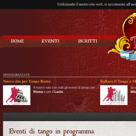
Utilizzando il nostro sito web, si acconsente all'us
Balla Tango
SPONSORIZZATE
Nuovo sito per Tango Roma
Ballare il Tango a M
Il nuovo sito con tutti gli eventi di tango per
Sco
Roma
e per il
Lazio
.
Mil