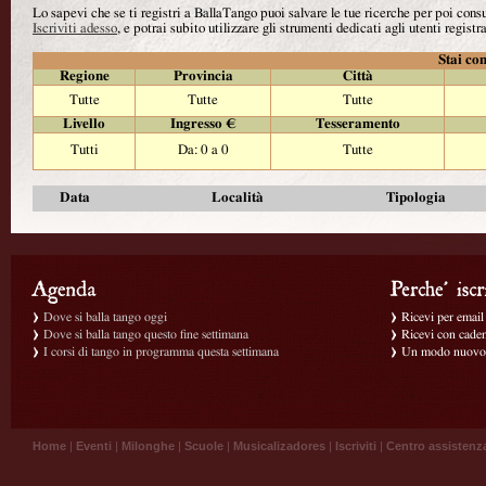
Lo sapevi che se ti registri a BallaTango puoi salvare le tue ricerche per poi con
Iscriviti adesso
, e potrai subito utilizzare gli strumenti dedicati agli utenti registra
Stai con
Regione
Provincia
Città
Tutte
Tutte
Tutte
Livello
Ingresso €
Tesseramento
Tutti
Da: 0 a 0
Tutte
Data
Località
Tipologia
Dove si balla tango oggi
Ricevi per email g
Dove si balla tango questo fine settimana
Ricevi con caden
I corsi di tango in programma questa settimana
Un modo nuovo p
Home
|
Eventi
|
Milonghe
|
Scuole
|
Musicalizadores
|
Iscriviti
|
Centro assistenz