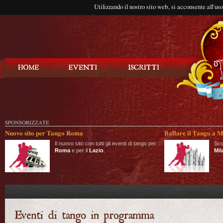
Utilizzando il nostro sito web, si acconsente all'us
Balla Tango
SPONSORIZZATE
Nuovo sito per Tango Roma
Ballare il Tango a M
Il nuovo sito con tutti gli eventi di tango per
Sco
Roma
e per il
Lazio
.
Mil