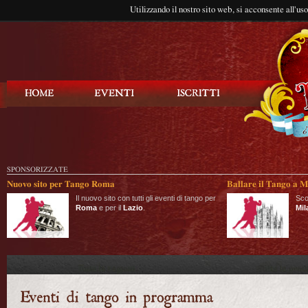
Utilizzando il nostro sito web, si acconsente all'us
Balla Tango
SPONSORIZZATE
Nuovo sito per Tango Roma
Ballare il Tango a M
Il nuovo sito con tutti gli eventi di tango per
Sco
Roma
e per il
Lazio
.
Mil