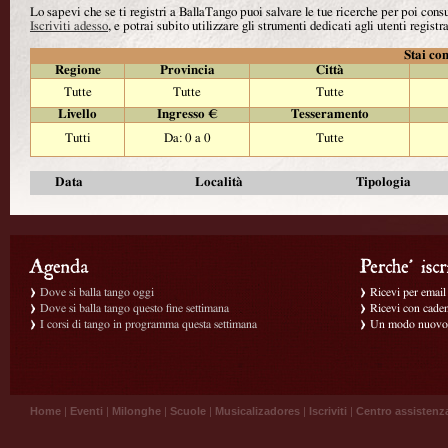
Lo sapevi che se ti registri a BallaTango puoi salvare le tue ricerche per poi con
Iscriviti adesso
, e potrai subito utilizzare gli strumenti dedicati agli utenti registra
Stai con
Regione
Provincia
Città
Tutte
Tutte
Tutte
Livello
Ingresso €
Tesseramento
Tutti
Da: 0 a 0
Tutte
Data
Località
Tipologia
Dove si balla tango oggi
Ricevi per email g
Dove si balla tango questo fine settimana
Ricevi con caden
I corsi di tango in programma questa settimana
Un modo nuovo p
Home
|
Eventi
|
Milonghe
|
Scuole
|
Musicalizadores
|
Iscriviti
|
Centro assistenz