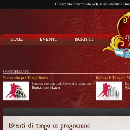
Utilizzando il nostro sito web, si acconsente all'us
Balla Tango
SPONSORIZZATE
Nuovo sito per Tango Roma
Ballare il Tango a M
Il nuovo sito con tutti gli eventi di tango per
Sco
Roma
e per il
Lazio
.
Mil