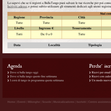
Lo sapevi che se ti registri a BallaTango puoi salvare le tue ricerche per poi con
Iscriviti adesso
, e potrai subito utilizzare gli strumenti dedicati agli utenti registra
Stai con
Regione
Provincia
Città
Tutte
Tutte
Tutte
Livello
Ingresso €
Tesseramento
Tutti
Da: 0 a 0
Tutte
Data
Località
Tipologia
Dove si balla tango oggi
Ricevi per email g
Dove si balla tango questo fine settimana
Ricevi con caden
I corsi di tango in programma questa settimana
Un modo nuovo p
Home
|
Eventi
|
Milonghe
|
Scuole
|
Musicalizadores
|
Iscriviti
|
Centro assistenz