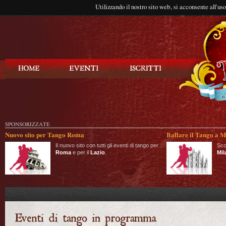
Utilizzando il nostro sito web, si acconsente all'us
Balla Tango
SPONSORIZZATE
Nuovo sito per Tango Roma
Ballare il Tango a M
Il nuovo sito con tutti gli eventi di tango per
Sco
Roma
e per il
Lazio
.
Mil