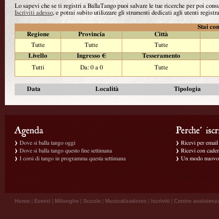
Lo sapevi che se ti registri a BallaTango puoi salvare le tue ricerche per poi con
Iscriviti adesso
, e potrai subito utilizzare gli strumenti dedicati agli utenti registra
Stai con
Regione
Provincia
Città
Tutte
Tutte
Tutte
Livello
Ingresso €
Tesseramento
Tutti
Da: 0 a 0
Tutte
Data
Località
Tipologia
Dove si balla tango oggi
Ricevi per email g
Dove si balla tango questo fine settimana
Ricevi con caden
I corsi di tango in programma questa settimana
Un modo nuovo p
Home
|
Eventi
|
Milonghe
|
Scuole
|
Musicalizadores
|
Iscriviti
|
Centro assistenz