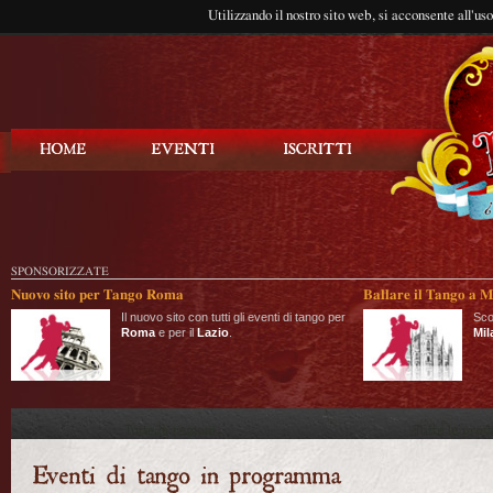
Utilizzando il nostro sito web, si acconsente all'us
Balla Tango
SPONSORIZZATE
Nuovo sito per Tango Roma
Ballare il Tango a M
Il nuovo sito con tutti gli eventi di tango per
Sco
Roma
e per il
Lazio
.
Mil