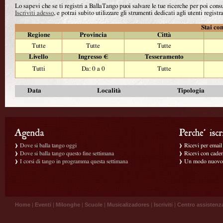
Lo sapevi che se ti registri a BallaTango puoi salvare le tue ricerche per poi con
Iscriviti adesso
, e potrai subito utilizzare gli strumenti dedicati agli utenti registra
Stai con
Regione
Provincia
Città
Tutte
Tutte
Tutte
Livello
Ingresso €
Tesseramento
Tutti
Da: 0 a 0
Tutte
Data
Località
Tipologia
Dove si balla tango oggi
Ricevi per email g
Dove si balla tango questo fine settimana
Ricevi con caden
I corsi di tango in programma questa settimana
Un modo nuovo p
Home
|
Eventi
|
Milonghe
|
Scuole
|
Musicalizadores
|
Iscriviti
|
Centro assistenz