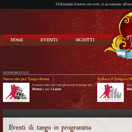
Utilizzando il nostro sito web, si acconsente all'us
Balla Tango
SPONSORIZZATE
Nuovo sito per Tango Roma
Ballare il Tango a M
Il nuovo sito con tutti gli eventi di tango per
Sco
Roma
e per il
Lazio
.
Mil