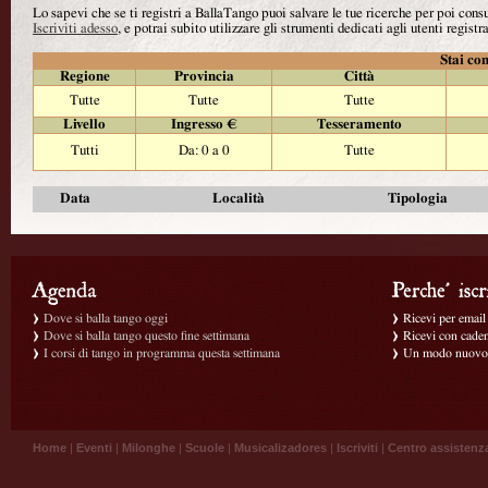
Lo sapevi che se ti registri a BallaTango puoi salvare le tue ricerche per poi con
Iscriviti adesso
, e potrai subito utilizzare gli strumenti dedicati agli utenti registra
Stai con
Regione
Provincia
Città
Tutte
Tutte
Tutte
Livello
Ingresso €
Tesseramento
Tutti
Da: 0 a 0
Tutte
Data
Località
Tipologia
Dove si balla tango oggi
Ricevi per email g
Dove si balla tango questo fine settimana
Ricevi con caden
I corsi di tango in programma questa settimana
Un modo nuovo p
Home
|
Eventi
|
Milonghe
|
Scuole
|
Musicalizadores
|
Iscriviti
|
Centro assistenz