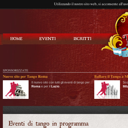
Utilizzando il nostro sito web, si acconsente all'us
Balla Tango
SPONSORIZZATE
Nuovo sito per Tango Roma
Ballare il Tango a M
Il nuovo sito con tutti gli eventi di tango per
Sco
Roma
e per il
Lazio
.
Mil