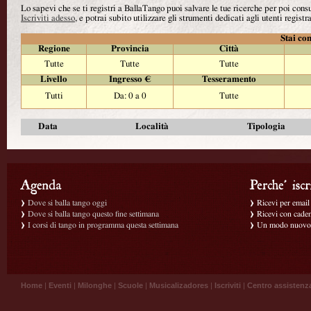
Lo sapevi che se ti registri a BallaTango puoi salvare le tue ricerche per poi con
Iscriviti adesso
, e potrai subito utilizzare gli strumenti dedicati agli utenti registra
Stai con
Regione
Provincia
Città
Tutte
Tutte
Tutte
Livello
Ingresso €
Tesseramento
Tutti
Da: 0 a 0
Tutte
Data
Località
Tipologia
Dove si balla tango oggi
Ricevi per email g
Dove si balla tango questo fine settimana
Ricevi con caden
I corsi di tango in programma questa settimana
Un modo nuovo p
Home
|
Eventi
|
Milonghe
|
Scuole
|
Musicalizadores
|
Iscriviti
|
Centro assistenz