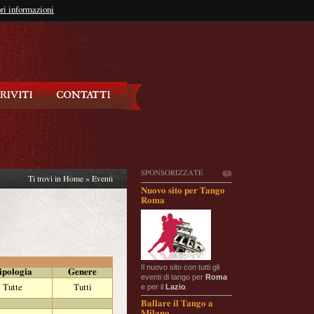
so?
ri informazioni
oppure
Iscriviti
SPONSORIZZATE
Ti trovi in
Home
»
Eventi
Nuovo sito per Tango
Roma
Il nuovo sito con tutti gli
ipologia
Genere
eventi di tango per
Roma
e per il
Lazio
.
Tutte
Tutti
Ballare il Tango a
Milano