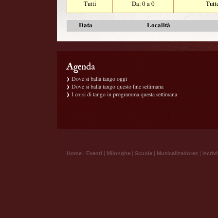
Tutti
Da: 0 a 0
Tutt
Data
Località
Dove si balla tango oggi
Dove si balla tango questo fine settimana
I corsi di tango in programma questa settimana
Home
|
Eventi
|
Milonghe
|
Scuole
|
Musicalizadores
|
Iscrivi