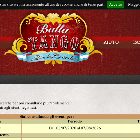
ostro sito web, si acconsente all'uso dei cookie anche di terze parti
Accetto
Rimani connes
Maggio
 ricerche per poi consultarle più rapidamente?
ti agli utenti registrati.
Stai consultando gli eventi per:
à
Periodo
T
e
Dal: 08/07/2026 al 07/08/2026
mento