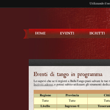
Utilizzando il n
Balla Tango
Lo sapevi che se ti registri a BallaTango puoi salvare le tue
Iscriviti adesso
, e potrai subito utilizzare gli strumenti dedica
Regione
Provincia
Citt
Tutte
Tutte
Tutt
Livello
Ingresso €
Tessera