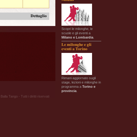
Dettaglio
Scopri le milonghe, le
scuole e gli eventi a
Milano e Lombardia
.
Le milonghe e gli
eventi a Torino
Rimani aggiornato sugli
stage, lezioni e milonghe in
programma a
Torino e
provincia
.
Balla Tango - Tutti i diritti riservati