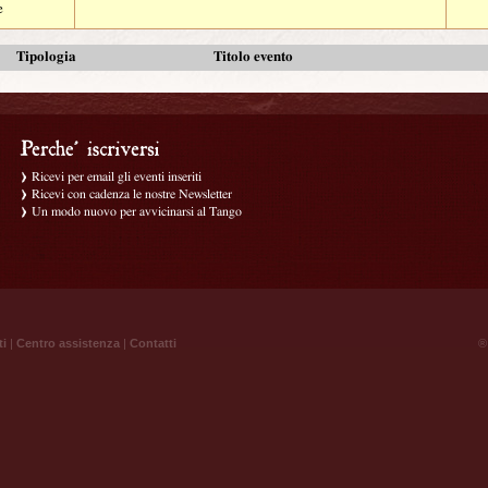
e
Tipologia
Titolo evento
Ricevi per email gli eventi inseriti
Ricevi con cadenza le nostre Newsletter
Un modo nuovo per avvicinarsi al Tango
ti
|
Centro assistenza
|
Contatti
® 