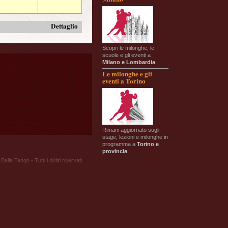
Dettaglio
Scopri le milonghe, le
scuole e gli eventi a
Milano e Lombardia
.
Le milonghe e gli
eventi a Torino
Rimani aggiornato sugli
stage, lezioni e milonghe in
programma a
Torino e
provincia
.
Balla Tango - Tutti i diritti riservati