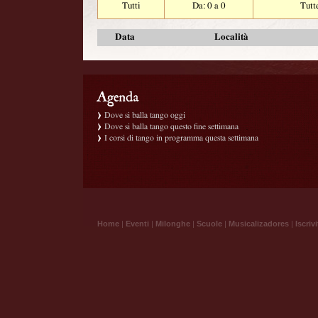
Tutti
Da: 0 a 0
Tutt
Data
Località
Dove si balla tango oggi
Dove si balla tango questo fine settimana
I corsi di tango in programma questa settimana
Home
|
Eventi
|
Milonghe
|
Scuole
|
Musicalizadores
|
Iscrivi