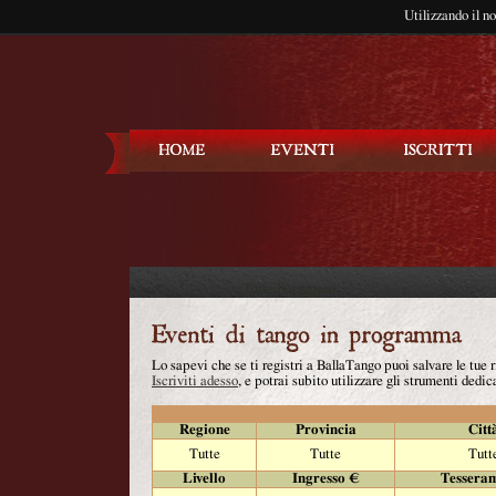
Utilizzando il n
Balla Tango
Lo sapevi che se ti registri a BallaTango puoi salvare le tue
Iscriviti adesso
, e potrai subito utilizzare gli strumenti dedica
Regione
Provincia
Citt
Tutte
Tutte
Tutt
Livello
Ingresso €
Tessera