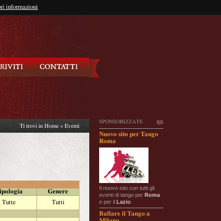
so?
ri informazioni
oppure
Iscriviti
SPONSORIZZATE
Ti trovi in
Home
»
Eventi
Nuovo sito per Tango
Roma
Il nuovo sito con tutti gli
ipologia
Genere
eventi di tango per
Roma
e per il
Lazio
.
Tutte
Tutti
Ballare il Tango a
Milano