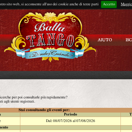
ostro sito web, si acconsente all'uso dei cookie anche di terze parti
Accetto
Rimani connes
Maggio
 ricerche per poi consultarle più rapidamente?
ti agli utenti registrati.
Stai consultando gli eventi per:
à
Periodo
T
e
Dal: 08/07/2026 al 07/08/2026
mento