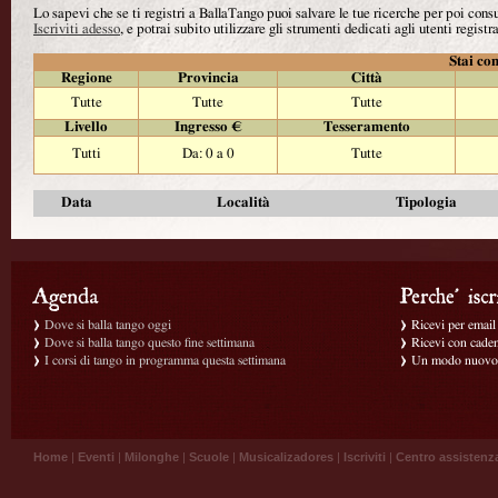
Lo sapevi che se ti registri a BallaTango puoi salvare le tue ricerche per poi con
Iscriviti adesso
, e potrai subito utilizzare gli strumenti dedicati agli utenti registra
Stai con
Regione
Provincia
Città
Tutte
Tutte
Tutte
Livello
Ingresso €
Tesseramento
Tutti
Da: 0 a 0
Tutte
Data
Località
Tipologia
Dove si balla tango oggi
Ricevi per email g
Dove si balla tango questo fine settimana
Ricevi con caden
I corsi di tango in programma questa settimana
Un modo nuovo p
Home
|
Eventi
|
Milonghe
|
Scuole
|
Musicalizadores
|
Iscriviti
|
Centro assistenz