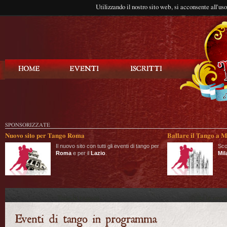
Utilizzando il nostro sito web, si acconsente all'us
Balla Tango
SPONSORIZZATE
Nuovo sito per Tango Roma
Ballare il Tango a M
Il nuovo sito con tutti gli eventi di tango per
Sco
Roma
e per il
Lazio
.
Mil