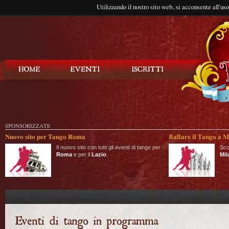
Utilizzando il nostro sito web, si acconsente all'us
Balla Tango
SPONSORIZZATE
Nuovo sito per Tango Roma
Ballare il Tango a M
Il nuovo sito con tutti gli eventi di tango per
Sco
Roma
e per il
Lazio
.
Mil