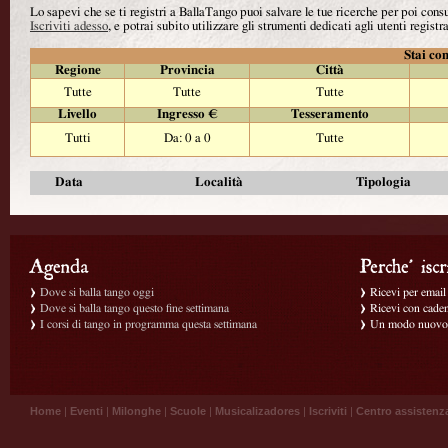
Lo sapevi che se ti registri a BallaTango puoi salvare le tue ricerche per poi con
Iscriviti adesso
, e potrai subito utilizzare gli strumenti dedicati agli utenti registra
Stai con
Regione
Provincia
Città
Tutte
Tutte
Tutte
Livello
Ingresso €
Tesseramento
Tutti
Da: 0 a 0
Tutte
Data
Località
Tipologia
Dove si balla tango oggi
Ricevi per email g
Dove si balla tango questo fine settimana
Ricevi con caden
I corsi di tango in programma questa settimana
Un modo nuovo p
Home
|
Eventi
|
Milonghe
|
Scuole
|
Musicalizadores
|
Iscriviti
|
Centro assistenz