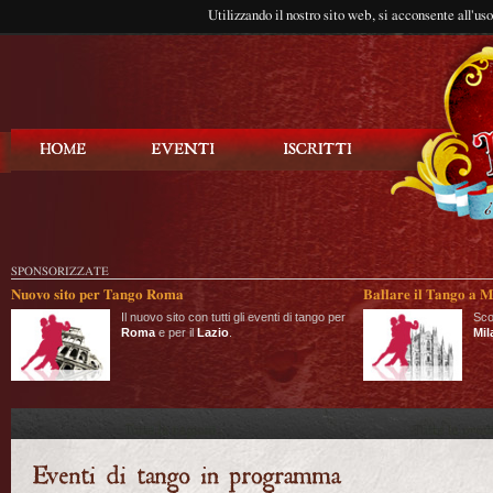
Utilizzando il nostro sito web, si acconsente all'us
Balla Tango
SPONSORIZZATE
Nuovo sito per Tango Roma
Ballare il Tango a M
Il nuovo sito con tutti gli eventi di tango per
Sco
Roma
e per il
Lazio
.
Mil