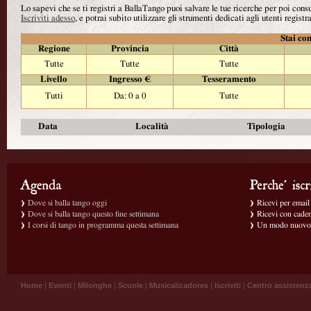
Lo sapevi che se ti registri a BallaTango puoi salvare le tue ricerche per poi con
Iscriviti adesso
, e potrai subito utilizzare gli strumenti dedicati agli utenti registra
Stai con
Regione
Provincia
Città
Tutte
Tutte
Tutte
Livello
Ingresso €
Tesseramento
Tutti
Da: 0 a 0
Tutte
Data
Località
Tipologia
Dove si balla tango oggi
Ricevi per email g
Dove si balla tango questo fine settimana
Ricevi con caden
I corsi di tango in programma questa settimana
Un modo nuovo p
Home
|
Eventi
|
Milonghe
|
Scuole
|
Musicalizadores
|
Iscriviti
|
Centro assistenz