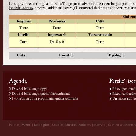
Lo sapevi che se ti registri a BallaTango puoi salvare le tue ricerche per poi con
Iscriviti adesso
, e potrai subito utilizzare gli strumenti dedicati agli utenti registra
Stai con
Regione
Provincia
Città
Tutte
Tutte
Tutte
Livello
Ingresso €
Tesseramento
Tutti
Da: 0 a 0
Tutte
Data
Località
Tipologia
Dove si balla tango oggi
Ricevi per email g
Dove si balla tango questo fine settimana
Ricevi con caden
I corsi di tango in programma questa settimana
Un modo nuovo p
Home
|
Eventi
|
Milonghe
|
Scuole
|
Musicalizadores
|
Iscriviti
|
Centro assistenz