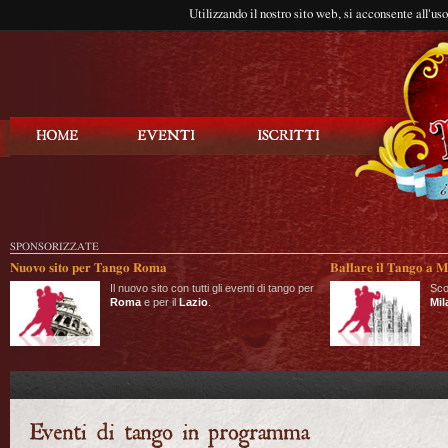
Utilizzando il nostro sito web, si acconsente all'us
Balla Tango
SPONSORIZZATE
Nuovo sito per Tango Roma
Ballare il Tango a M
Il nuovo sito con tutti gli eventi di tango per
Sco
Roma
e per il
Lazio
.
Mil