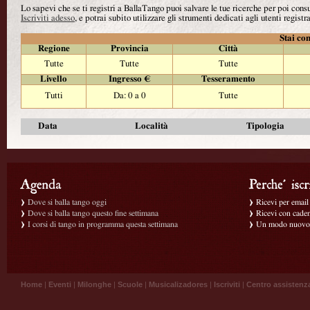
Lo sapevi che se ti registri a BallaTango puoi salvare le tue ricerche per poi con
Iscriviti adesso
, e potrai subito utilizzare gli strumenti dedicati agli utenti registra
Stai con
Regione
Provincia
Città
Tutte
Tutte
Tutte
Livello
Ingresso €
Tesseramento
Tutti
Da: 0 a 0
Tutte
Data
Località
Tipologia
Dove si balla tango oggi
Ricevi per email g
Dove si balla tango questo fine settimana
Ricevi con caden
I corsi di tango in programma questa settimana
Un modo nuovo p
Home
|
Eventi
|
Milonghe
|
Scuole
|
Musicalizadores
|
Iscriviti
|
Centro assistenz