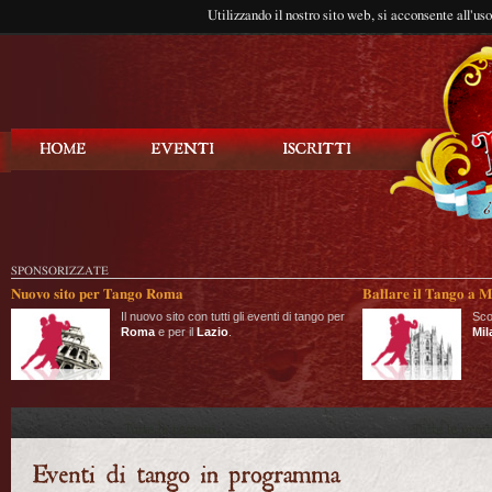
Utilizzando il nostro sito web, si acconsente all'us
Balla Tango
SPONSORIZZATE
Nuovo sito per Tango Roma
Ballare il Tango a M
Il nuovo sito con tutti gli eventi di tango per
Sco
Roma
e per il
Lazio
.
Mil