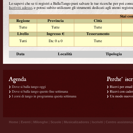
Lo sapevi che se ti registri a BallaTango puoi salvare le tue ricerche per poi con
Iscriviti adesso
, e potrai subito utilizzare gli strumenti dedicati agli utenti registra
Stai con
Regione
Provincia
Città
Tutte
Tutte
Tutte
Livello
Ingresso €
Tesseramento
Tutti
Da: 0 a 0
Tutte
Data
Località
Tipologia
Dove si balla tango oggi
Ricevi per email g
Dove si balla tango questo fine settimana
Ricevi con caden
I corsi di tango in programma questa settimana
Un modo nuovo p
Home
|
Eventi
|
Milonghe
|
Scuole
|
Musicalizadores
|
Iscriviti
|
Centro assistenz