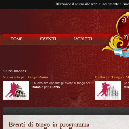
Utilizzando il nostro sito web, si acconsente all'us
Balla Tango
SPONSORIZZATE
Nuovo sito per Tango Roma
Ballare il Tango a M
Il nuovo sito con tutti gli eventi di tango per
Sco
Roma
e per il
Lazio
.
Mil