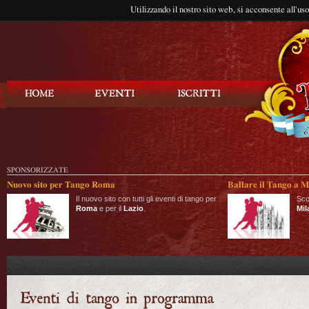
Utilizzando il nostro sito web, si acconsente all'us
Balla Tango
SPONSORIZZATE
Nuovo sito per Tango Roma
Ballare il Tango a M
Il nuovo sito con tutti gli eventi di tango per
Sco
Roma
e per il
Lazio
.
Mil