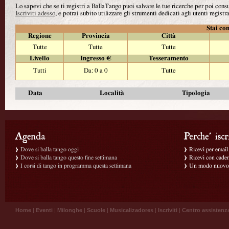
Lo sapevi che se ti registri a BallaTango puoi salvare le tue ricerche per poi con
Iscriviti adesso
, e potrai subito utilizzare gli strumenti dedicati agli utenti registra
Stai con
Regione
Provincia
Città
Tutte
Tutte
Tutte
Livello
Ingresso €
Tesseramento
Tutti
Da: 0 a 0
Tutte
Data
Località
Tipologia
Dove si balla tango oggi
Ricevi per email g
Dove si balla tango questo fine settimana
Ricevi con caden
I corsi di tango in programma questa settimana
Un modo nuovo p
Home
|
Eventi
|
Milonghe
|
Scuole
|
Musicalizadores
|
Iscriviti
|
Centro assistenz