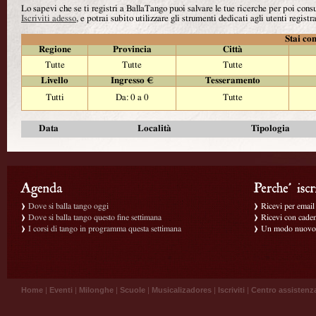
Lo sapevi che se ti registri a BallaTango puoi salvare le tue ricerche per poi con
Iscriviti adesso
, e potrai subito utilizzare gli strumenti dedicati agli utenti registra
Stai con
Regione
Provincia
Città
Tutte
Tutte
Tutte
Livello
Ingresso €
Tesseramento
Tutti
Da: 0 a 0
Tutte
Data
Località
Tipologia
Dove si balla tango oggi
Ricevi per email g
Dove si balla tango questo fine settimana
Ricevi con caden
I corsi di tango in programma questa settimana
Un modo nuovo p
Home
|
Eventi
|
Milonghe
|
Scuole
|
Musicalizadores
|
Iscriviti
|
Centro assistenz