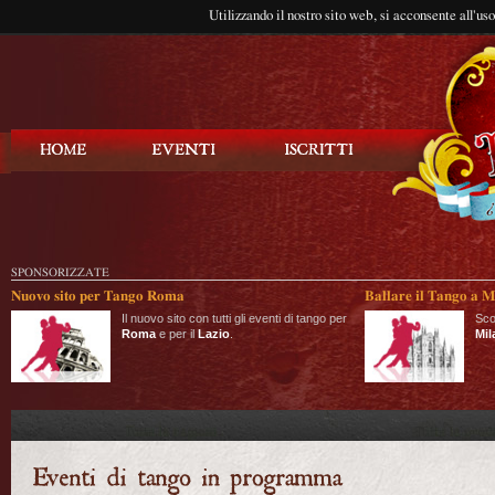
Utilizzando il nostro sito web, si acconsente all'us
Balla Tango
SPONSORIZZATE
Nuovo sito per Tango Roma
Ballare il Tango a M
Il nuovo sito con tutti gli eventi di tango per
Sco
Roma
e per il
Lazio
.
Mil