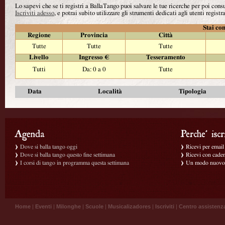
Lo sapevi che se ti registri a BallaTango puoi salvare le tue ricerche per poi con
Iscriviti adesso
, e potrai subito utilizzare gli strumenti dedicati agli utenti registra
Stai con
Regione
Provincia
Città
Tutte
Tutte
Tutte
Livello
Ingresso €
Tesseramento
Tutti
Da: 0 a 0
Tutte
Data
Località
Tipologia
Dove si balla tango oggi
Ricevi per email g
Dove si balla tango questo fine settimana
Ricevi con caden
I corsi di tango in programma questa settimana
Un modo nuovo p
Home
|
Eventi
|
Milonghe
|
Scuole
|
Musicalizadores
|
Iscriviti
|
Centro assistenz