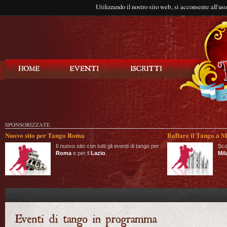
Utilizzando il nostro sito web, si acconsente all'us
Balla Tango
SPONSORIZZATE
Nuovo sito per Tango Roma
Ballare il Tango a M
Il nuovo sito con tutti gli eventi di tango per
Sco
Roma
e per il
Lazio
.
Mil