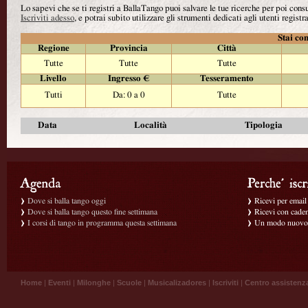
Lo sapevi che se ti registri a BallaTango puoi salvare le tue ricerche per poi con
Iscriviti adesso
, e potrai subito utilizzare gli strumenti dedicati agli utenti registra
Stai con
Regione
Provincia
Città
Tutte
Tutte
Tutte
Livello
Ingresso €
Tesseramento
Tutti
Da: 0 a 0
Tutte
Data
Località
Tipologia
Dove si balla tango oggi
Ricevi per email g
Dove si balla tango questo fine settimana
Ricevi con caden
I corsi di tango in programma questa settimana
Un modo nuovo p
Home
|
Eventi
|
Milonghe
|
Scuole
|
Musicalizadores
|
Iscriviti
|
Centro assistenz