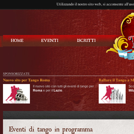
Utilizzando il nostro sito web, si acconsente all'us
Balla Tango
SPONSORIZZATE
Nuovo sito per Tango Roma
Ballare il Tango a M
Il nuovo sito con tutti gli eventi di tango per
Sco
Roma
e per il
Lazio
.
Mil