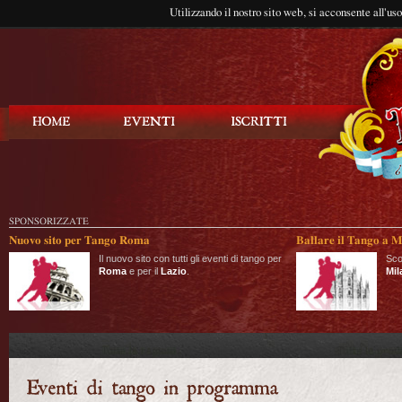
Utilizzando il nostro sito web, si acconsente all'us
Balla Tango
SPONSORIZZATE
Nuovo sito per Tango Roma
Ballare il Tango a M
Il nuovo sito con tutti gli eventi di tango per
Sco
Roma
e per il
Lazio
.
Mil