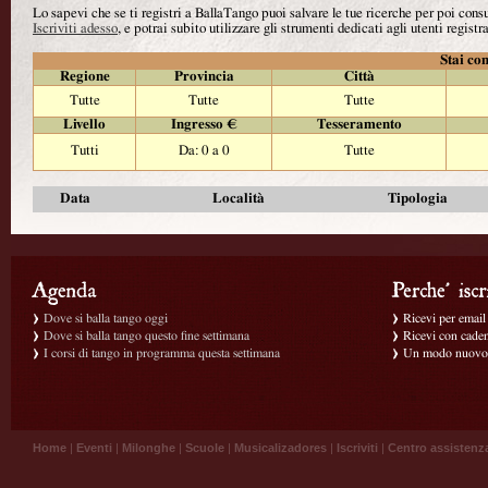
Lo sapevi che se ti registri a BallaTango puoi salvare le tue ricerche per poi con
Iscriviti adesso
, e potrai subito utilizzare gli strumenti dedicati agli utenti registra
Stai con
Regione
Provincia
Città
Tutte
Tutte
Tutte
Livello
Ingresso €
Tesseramento
Tutti
Da: 0 a 0
Tutte
Data
Località
Tipologia
Dove si balla tango oggi
Ricevi per email g
Dove si balla tango questo fine settimana
Ricevi con caden
I corsi di tango in programma questa settimana
Un modo nuovo p
Home
|
Eventi
|
Milonghe
|
Scuole
|
Musicalizadores
|
Iscriviti
|
Centro assistenz