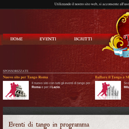
Utilizzando il nostro sito web, si acconsente all'us
Balla Tango
SPONSORIZZATE
Nuovo sito per Tango Roma
Ballare il Tango a M
Il nuovo sito con tutti gli eventi di tango per
Sco
Roma
e per il
Lazio
.
Mil