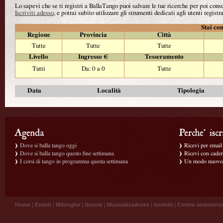
Lo sapevi che se ti registri a BallaTango puoi salvare le tue ricerche per poi con
Iscriviti adesso
, e potrai subito utilizzare gli strumenti dedicati agli utenti registra
Stai con
Regione
Provincia
Città
Tutte
Tutte
Tutte
Livello
Ingresso €
Tesseramento
Tutti
Da: 0 a 0
Tutte
Data
Località
Tipologia
Dove si balla tango oggi
Ricevi per email g
Dove si balla tango questo fine settimana
Ricevi con caden
I corsi di tango in programma questa settimana
Un modo nuovo p
Home
|
Eventi
|
Milonghe
|
Scuole
|
Musicalizadores
|
Iscriviti
|
Centro assistenz