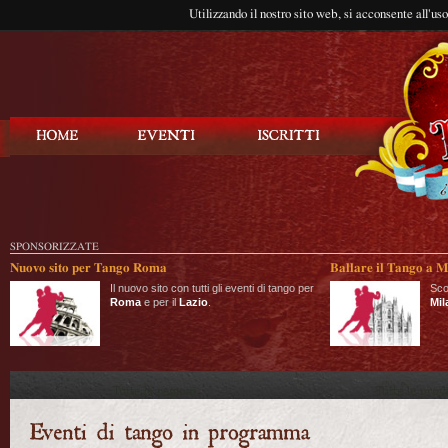
Utilizzando il nostro sito web, si acconsente all'us
Balla Tango
SPONSORIZZATE
Nuovo sito per Tango Roma
Ballare il Tango a M
Il nuovo sito con tutti gli eventi di tango per
Sco
Roma
e per il
Lazio
.
Mil