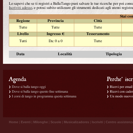
Lo sapevi che se ti registri a BallaTango puoi salvare le tue ricerche per poi con
Iscriviti adesso
, e potrai subito utilizzare gli strumenti dedicati agli utenti registra
Stai con
Regione
Provincia
Città
Tutte
Tutte
Tutte
Livello
Ingresso €
Tesseramento
Tutti
Da: 0 a 0
Tutte
Data
Località
Tipologia
Dove si balla tango oggi
Ricevi per email g
Dove si balla tango questo fine settimana
Ricevi con caden
I corsi di tango in programma questa settimana
Un modo nuovo p
Home
|
Eventi
|
Milonghe
|
Scuole
|
Musicalizadores
|
Iscriviti
|
Centro assistenz