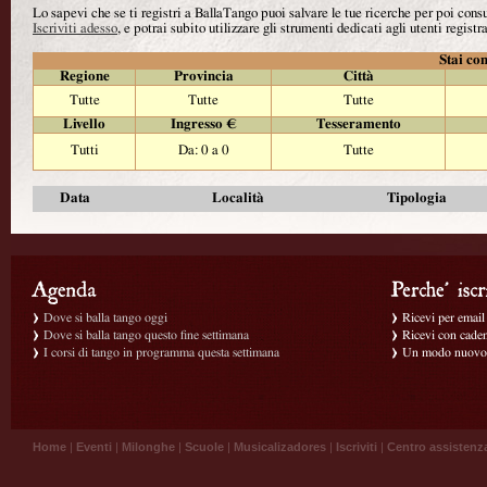
Lo sapevi che se ti registri a BallaTango puoi salvare le tue ricerche per poi con
Iscriviti adesso
, e potrai subito utilizzare gli strumenti dedicati agli utenti registra
Stai con
Regione
Provincia
Città
Tutte
Tutte
Tutte
Livello
Ingresso €
Tesseramento
Tutti
Da: 0 a 0
Tutte
Data
Località
Tipologia
Dove si balla tango oggi
Ricevi per email g
Dove si balla tango questo fine settimana
Ricevi con caden
I corsi di tango in programma questa settimana
Un modo nuovo p
Home
|
Eventi
|
Milonghe
|
Scuole
|
Musicalizadores
|
Iscriviti
|
Centro assistenz