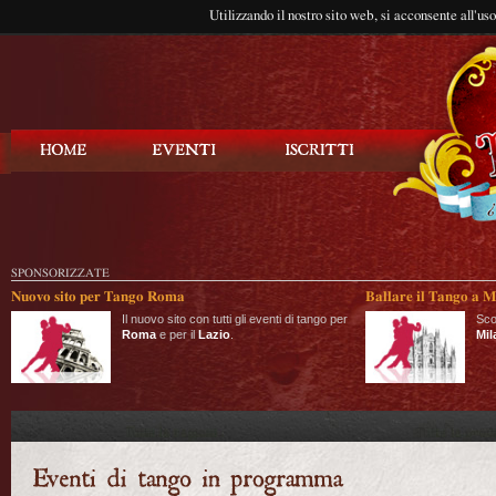
Utilizzando il nostro sito web, si acconsente all'us
Balla Tango
SPONSORIZZATE
Nuovo sito per Tango Roma
Ballare il Tango a M
Il nuovo sito con tutti gli eventi di tango per
Sco
Roma
e per il
Lazio
.
Mil