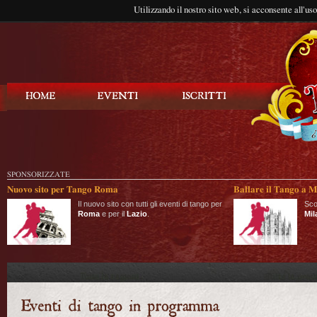
Utilizzando il nostro sito web, si acconsente all'us
Balla Tango
SPONSORIZZATE
Nuovo sito per Tango Roma
Ballare il Tango a M
Il nuovo sito con tutti gli eventi di tango per
Sco
Roma
e per il
Lazio
.
Mil