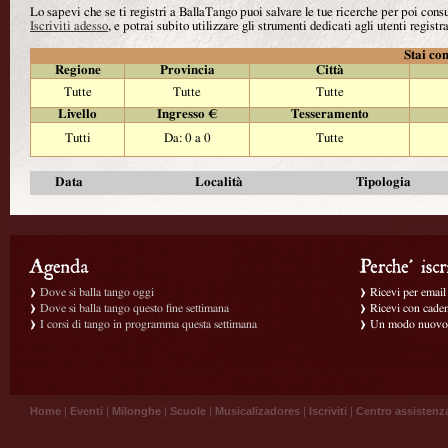
Lo sapevi che se ti registri a BallaTango puoi salvare le tue ricerche per poi con
Iscriviti adesso
, e potrai subito utilizzare gli strumenti dedicati agli utenti registra
Stai con
Regione
Provincia
Città
Tutte
Tutte
Tutte
Livello
Ingresso €
Tesseramento
Tutti
Da: 0 a 0
Tutte
Data
Località
Tipologia
Dove si balla tango oggi
Ricevi per email g
Dove si balla tango questo fine settimana
Ricevi con caden
I corsi di tango in programma questa settimana
Un modo nuovo p
Home
|
Eventi
|
Milonghe
|
Scuole
|
Musicalizadores
|
Iscriviti
|
Centro assistenz