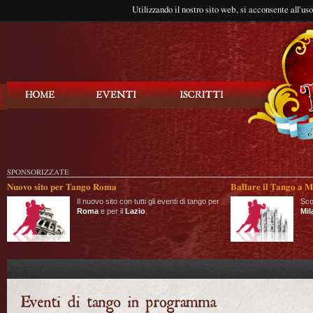
Utilizzando il nostro sito web, si acconsente all'us
Balla Tango
SPONSORIZZATE
Nuovo sito per Tango Roma
Ballare il Tango a M
Il nuovo sito con tutti gli eventi di tango per
Sco
Roma
e per il
Lazio
.
Mil