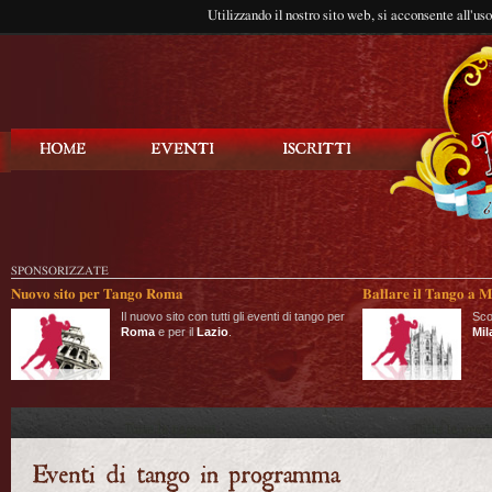
Utilizzando il nostro sito web, si acconsente all'us
Balla Tango
SPONSORIZZATE
Nuovo sito per Tango Roma
Ballare il Tango a M
Il nuovo sito con tutti gli eventi di tango per
Sco
Roma
e per il
Lazio
.
Mil