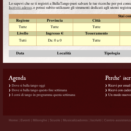
Lo sapevi che se ti registri a BallaTango puoi salvare le tue ricerche per poi con
Iscriviti adesso
, e potrai subito utilizzare gli strumenti dedicati agli utenti registra
Stai con
Regione
Provincia
Città
Tutte
Tutte
Tutte
Livello
Ingresso €
Tesseramento
Tutti
Da: 0 a 0
Tutte
Data
Località
Tipologia
Dove si balla tango oggi
Ricevi per email g
Dove si balla tango questo fine settimana
Ricevi con caden
I corsi di tango in programma questa settimana
Un modo nuovo p
Home
|
Eventi
|
Milonghe
|
Scuole
|
Musicalizadores
|
Iscriviti
|
Centro assistenz