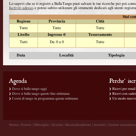
Lo sapevi che se ti registri a BallaTango puoi salvare le tue ricerche per poi con
Iscriviti adesso
, e potrai subito utilizzare gli strumenti dedicati agli utenti registra
Stai con
Regione
Provincia
Città
Tutte
Tutte
Tutte
Livello
Ingresso €
Tesseramento
Tutti
Da: 0 a 0
Tutte
Data
Località
Tipologia
Dove si balla tango oggi
Ricevi per email g
Dove si balla tango questo fine settimana
Ricevi con caden
I corsi di tango in programma questa settimana
Un modo nuovo p
Home
|
Eventi
|
Milonghe
|
Scuole
|
Musicalizadores
|
Iscriviti
|
Centro assistenz