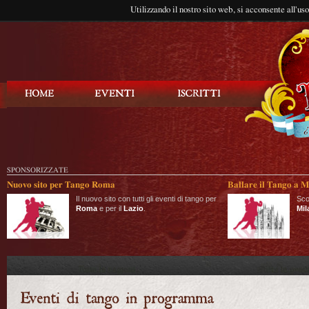
Utilizzando il nostro sito web, si acconsente all'us
Balla Tango
SPONSORIZZATE
Nuovo sito per Tango Roma
Ballare il Tango a M
Il nuovo sito con tutti gli eventi di tango per
Sco
Roma
e per il
Lazio
.
Mil