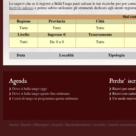
Lo sapevi che se ti registri a BallaTango puoi salvare le tue ricerche per poi con
Iscriviti adesso
, e potrai subito utilizzare gli strumenti dedicati agli utenti registra
Stai con
Regione
Provincia
Città
Tutte
Tutte
Tutte
Livello
Ingresso €
Tesseramento
Tutti
Da: 0 a 0
Tutte
Data
Località
Tipologia
Dove si balla tango oggi
Ricevi per email g
Dove si balla tango questo fine settimana
Ricevi con caden
I corsi di tango in programma questa settimana
Un modo nuovo p
Home
|
Eventi
|
Milonghe
|
Scuole
|
Musicalizadores
|
Iscriviti
|
Centro assistenz