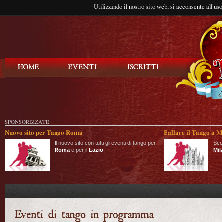
Utilizzando il nostro sito web, si acconsente all'us
Balla Tango
SPONSORIZZATE
Nuovo sito per Tango Roma
Ballare il Tango a M
Il nuovo sito con tutti gli eventi di tango per
Sco
Roma
e per il
Lazio
.
Mil