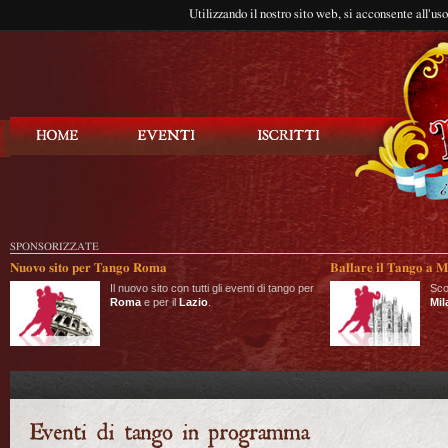
Utilizzando il nostro sito web, si acconsente all'us
Balla Tango
SPONSORIZZATE
Nuovo sito per Tango Roma
Ballare il Tango a M
Il nuovo sito con tutti gli eventi di tango per
Sco
Roma
e per il
Lazio
.
Mil