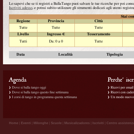
Lo sapevi che se ti registri a BallaTango puoi salvare le tue ricerche per poi con
Iscriviti adesso
, e potrai subito utilizzare gli strumenti dedicati agli utenti registra
Stai con
Regione
Provincia
Città
Tutte
Tutte
Tutte
Livello
Ingresso €
Tesseramento
Tutti
Da: 0 a 0
Tutte
Data
Località
Tipologia
Dove si balla tango oggi
Ricevi per email g
Dove si balla tango questo fine settimana
Ricevi con caden
I corsi di tango in programma questa settimana
Un modo nuovo p
Home
|
Eventi
|
Milonghe
|
Scuole
|
Musicalizadores
|
Iscriviti
|
Centro assistenz