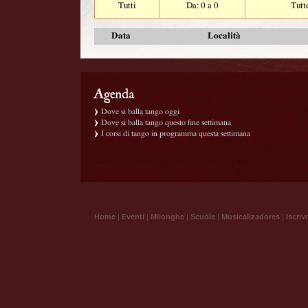
Tutti
Da: 0 a 0
Tutt
Data
Località
Dove si balla tango oggi
Dove si balla tango questo fine settimana
I corsi di tango in programma questa settimana
Home
|
Eventi
|
Milonghe
|
Scuole
|
Musicalizadores
|
Iscrivi