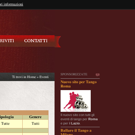
so?
ri informazioni
oppure
Iscriviti
SPONSORIZZATE
Ti trovi in
Home
»
Eventi
Nuovo sito per Tango
Roma
Il nuovo sito con tutti gli
ipologia
Genere
eventi di tango per
Roma
e per il
Lazio
.
Tutte
Tutti
Ballare il Tango a
Milano