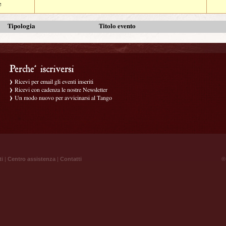
e
Tipologia
Titolo evento
Ricevi per email gli eventi inseriti
Ricevi con cadenza le nostre Newsletter
Un modo nuovo per avvicinarsi al Tango
ti
|
Centro assistenza
|
Contatti
® 