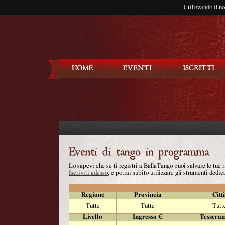
Utilizzando il n
Balla Tango
Lo sapevi che se ti registri a BallaTango puoi salvare le tue
Iscriviti adesso
, e potrai subito utilizzare gli strumenti dedica
Regione
Provincia
Citt
Tutte
Tutte
Tutt
Livello
Ingresso €
Tessera