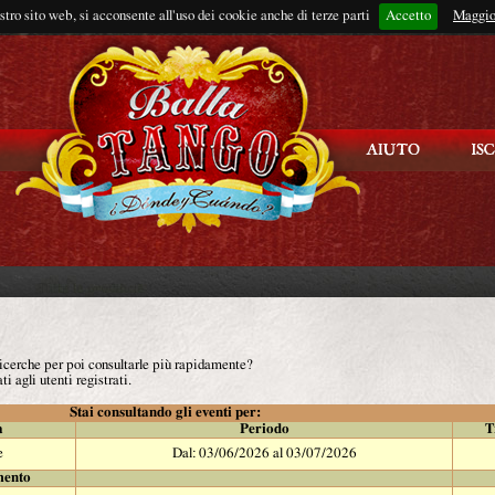
ostro sito web, si acconsente all'uso dei cookie anche di terze parti
Accetto
Rimani connes
Maggio
 ricerche per poi consultarle più rapidamente?
ti agli utenti registrati.
Stai consultando gli eventi per:
à
Periodo
T
e
Dal: 03/06/2026 al 03/07/2026
mento