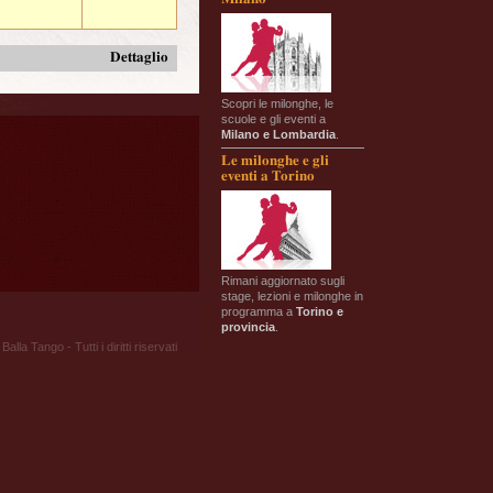
Dettaglio
Scopri le milonghe, le
scuole e gli eventi a
Milano e Lombardia
.
Le milonghe e gli
eventi a Torino
Rimani aggiornato sugli
stage, lezioni e milonghe in
programma a
Torino e
provincia
.
Balla Tango - Tutti i diritti riservati