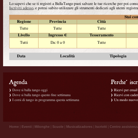
Lo sapevi che se ti registri a BallaTango puoi salvare le tue ricerche per poi con
Iscriviti adesso
, e potrai subito utilizzare gli strumenti dedicati agli utenti registra
Stai con
Regione
Provincia
Città
Tutte
Tutte
Tutte
Livello
Ingresso €
Tesseramento
Tutti
Da: 0 a 0
Tutte
Data
Località
Tipologia
Dove si balla tango oggi
Ricevi per email g
Dove si balla tango questo fine settimana
Ricevi con caden
I corsi di tango in programma questa settimana
Un modo nuovo p
Home
|
Eventi
|
Milonghe
|
Scuole
|
Musicalizadores
|
Iscriviti
|
Centro assistenz