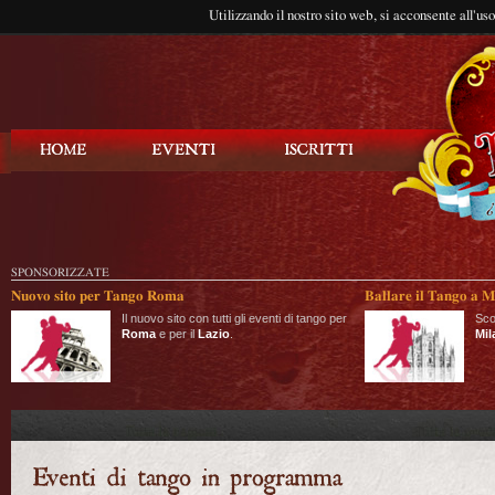
Utilizzando il nostro sito web, si acconsente all'us
Balla Tango
SPONSORIZZATE
Nuovo sito per Tango Roma
Ballare il Tango a M
Il nuovo sito con tutti gli eventi di tango per
Sco
Roma
e per il
Lazio
.
Mil